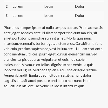
2
Lorem
Ipsum
Dolor
3
Lorem
Ipsum
Dolor
Phasellus semper ipsum ut nulla tempus auctor. Proin ac mattis
ante, eget sodales ante. Nullam semper tincidunt mauris, sit
amet porttitor ipsum pharetra sit amet. Morbi quis nunc
interdum, venenatis tortor eget, dictum eros. Curabitur id felis
vehicula, pretium sapien nec, vestibulum arcu. Nullam erat ante,
condimentum ultrices ipsum eget, cursus elementum mi. Sed
ultricies turpis ut purus vulputate, et euismod sapien
malesuada. Vivamus ex tellus, dignissim nec vehicula quis,
lobortis vel ligula. Sed nec sapien eu dui scelerisque rutrum.
Aenean blandit, ligula ut sollicitudin sagittis, nunc dolor
sagittis elit, sit amet posuere orci libero nec nunc. Nunc
sollicitudin nisi orci, ac vehicula lacus interdum quis.