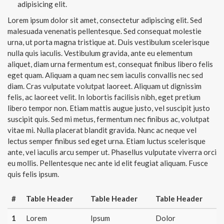
adipisicing elit.
Lorem ipsum dolor sit amet, consectetur adipiscing elit. Sed
malesuada venenatis pellentesque. Sed consequat molestie
urna, ut porta magna tristique at. Duis vestibulum scelerisque
nulla quis iaculis. Vestibulum gravida, ante eu elementum
aliquet, diam urna fermentum est, consequat finibus libero felis
eget quam. Aliquam a quam nec sem iaculis convallis nec sed
diam. Cras vulputate volutpat laoreet. Aliquam ut dignissim
felis, ac laoreet velit. In lobortis facilisis nibh, eget pretium
libero tempor non. Etiam mattis augue justo, vel suscipit justo
suscipit quis. Sed mi metus, fermentum nec finibus ac, volutpat
vitae mi. Nulla placerat blandit gravida. Nunc ac neque vel
lectus semper finibus sed eget urna. Etiam luctus scelerisque
ante, vel iaculis arcu semper ut. Phasellus vulputate viverra orci
eu mollis. Pellentesque nec ante id elit feugiat aliquam. Fusce
quis felis ipsum.
#
Table Header
Table Header
Table Header
1
Lorem
Ipsum
Dolor