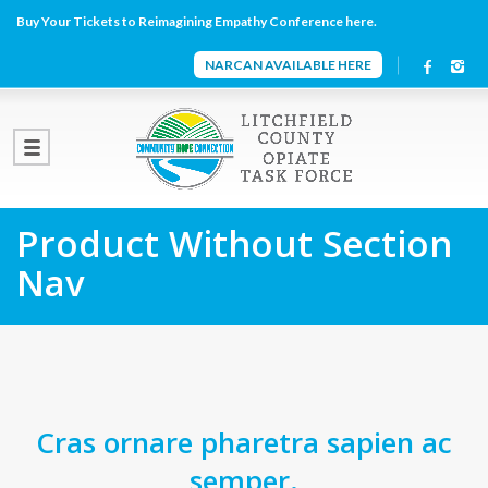
Buy Your Tickets to Reimagining Empathy Conference here.
NARCAN AVAILABLE HERE
Product Without Section
Nav
Cras ornare pharetra sapien ac
semper.